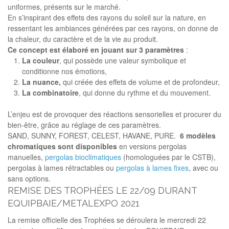
uniformes, présents sur le marché.
En s’inspirant des effets des rayons du soleil sur la nature, en
ressentant les ambiances générées par ces rayons, on donne de
la chaleur, du caractère et de la vie au produit.
Ce
concept
est
élaboré
en
jouant
sur
3
paramètres
:
La
couleur
, qui possède une valeur symbolique et
conditionne nos émotions,
La
nuance,
qui créée des effets de volume et de profondeur,
La
combinatoire
, qui donne du rythme et du mouvement.
L’enjeu est de provoquer des réactions sensorielles et procurer du
bien-être, grâce au réglage de ces paramètres.
SAND, SUNNY, FOREST, CELEST, HAVANE, PURE.
6
modèles
chromatiques
sont
disponibles
en versions pergolas
manuelles,
pergolas bioclimatiques
(homologuées par le CSTB),
pergolas à lames rétractables ou
pergolas à lames fixes
, avec ou
sans options.
REMISE DES TROPHÉES LE 22/09 DURANT
EQUIPBAIE/METALEXPO 2021
La remise officielle des Trophées se déroulera le mercredi 22