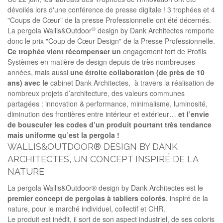
dévoilés lors d'une conférence de presse digitale ! 3 trophées et 4
"Coups de Cœur" de la presse Professionnelle ont été décernés.
®
La pergola Wallis&Outdoor
design by Dank Architectes remporte
donc le prix "Coup de Cœur Design" de la Presse Professionnelle.
Ce
trophée
vient
récompenser
un
engagement fort de Profils
Systèmes en matière de design depuis de très nombreuses
années, mais aussi
une
étroite
collaboration
(de
près
de
10
ans)
avec
le
cabinet Dank Architectes
, à travers la réalisation de
nombreux projets d’architecture, des valeurs communes
partagées : innovation & performance, minimalisme, luminosité,
diminution des frontières entre intérieur et extérieur…
et
l’envie
de
bousculer
les
codes
d’un
produit
pourtant
très
tendance
mais
uniforme
qu’est
la
pergola
!
WALLIS&OUTDOOR® DESIGN BY DANK
ARCHITECTES, UN CONCEPT INSPIRÉ DE LA
NATURE
La pergola Wallis&Outdoor® design by Dank Architectes est le
premier
concept
de
pergolas
à
tabliers
colorés
, inspiré de la
nature, pour le marché individuel, collectif et CHR.
Le produit est inédit, il sort de son aspect industriel, de ses coloris