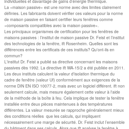
individuelles et davantage de gains d’énergie thermique.
La «maison passive» est une norme avec des limites clairement
définies. Les fabricants doivent vérifier ces valeurs pour la norme
de maison passive en faisant certifier leurs fenêtres comme
«composants compatibles avec la maison passive».
Les principaux organismes de certification pour les fenêtres de
maisons passives : l’institut de maison passive Dr. Feist et l’institut
des technologies de la fenêtre, ift Rosenheim. Quelles sont les
différences entre les certificats de ces instituts? Qu'ont-ils en
commun?
L'institut Dr. Feist a publié sa directive concernant les maisons
passives dès 1992. La directive ift WA-15/2 a été publiée en 2011.
Les deux instituts calculent la valeur d'isolation thermique du
cadre de fenêtre (valeur Uf) conformément aux exigences de la
norme DIN EN ISO 10077-2, mais avec un logiciel différent. ift non
seulement calcule, mais mesure également cette valeur à l'aide
de la méthode de la boîte à feu. Cela implique de tester la fenêtre
installée entre deux pièces maintenues à des températures
différentes. La valeur mesurée se rapproche généralement mieux
des conditions réelles que les calculs, qui impliquent
nécessairement une marge de sécurité. Dr. Feist inclut l’ensemble
du bâtiment dans ses calculs. Alors que ift analyse la fenêtre à