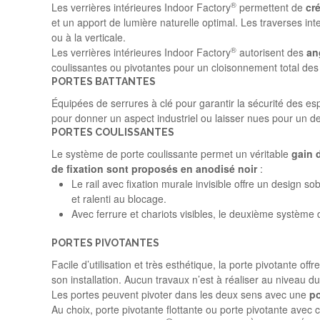
®
Les verrières intérieures Indoor Factory
permettent de
cr
et un apport de lumière naturelle optimal. Les traverses in
ou à la verticale.
®
Les verrières intérieures Indoor Factory
autorisent des
an
coulissantes ou pivotantes pour un cloisonnement total de
PORTES BATTANTES
Équipées de serrures à clé pour garantir la sécurité des es
pour donner un aspect industriel ou laisser nues pour un d
PORTES COULISSANTES
Le système de porte coulissante permet un véritable
gain
de
fixation
sont
proposés
en
anodisé
noir
:
Le rail avec fixation murale invisible offre un design 
et ralenti au blocage.
Avec ferrure et chariots visibles, le deuxième système d
PORTES PIVOTANTES
Facile d’utilisation et très esthétique, la porte pivotante off
son installation. Aucun travaux n’est à réaliser au niveau du 
Les portes peuvent pivoter dans les deux sens avec une
po
Au choix, porte pivotante flottante ou porte pivotante avec 