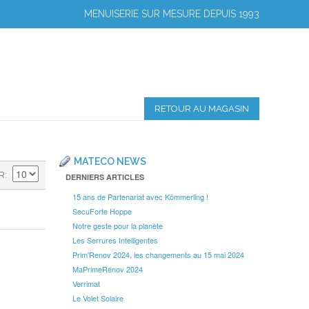
MENUISERIE SUR MESURE DEPUIS 1993
RETOUR AU MAGASIN
MATECO NEWS
R
DERNIERS ARTICLES
15 ans de Partenariat avec Kömmerling !
SecuForte Hoppe
Notre geste pour la planète
Les Serrures Intelligentes
Prim'Renov 2024, les changements au 15 mai 2024
MaPrimeRénov 2024
Verrimat
Le Volet Solaire