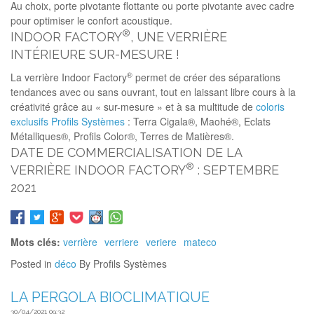
Au choix, porte pivotante flottante ou porte pivotante avec cadre
pour optimiser le confort acoustique.
®
INDOOR FACTORY
, UNE VERRIÈRE
INTÉRIEURE SUR-MESURE !
®
La verrière Indoor Factory
permet de créer des séparations
tendances avec ou sans ouvrant, tout en laissant libre cours à la
créativité grâce au « sur-mesure » et à sa multitude de
coloris
exclusifs Profils Systèmes
: Terra Cigala®, Maohé®, Eclats
Métalliques®, Profils Color®, Terres de Matières®.
DATE DE COMMERCIALISATION DE LA
®
VERRIÈRE INDOOR FACTORY
: SEPTEMBRE
2021
Mots clés:
verrière
verriere
veriere
mateco
Posted in
déco
By Profils Systèmes
LA PERGOLA BIOCLIMATIQUE
30/04/2021 09:32