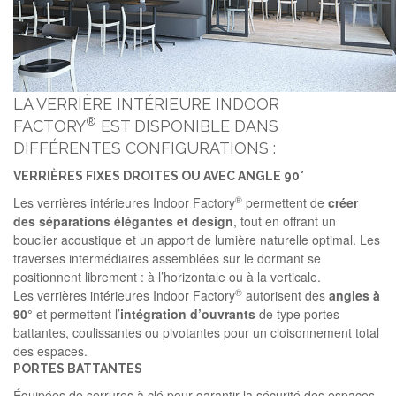
LA VERRIÈRE INTÉRIEURE INDOOR
®
FACTORY
EST DISPONIBLE DANS
DIFFÉRENTES CONFIGURATIONS :
VERRIÈRES FIXES DROITES OU AVEC ANGLE 90°
®
Les verrières intérieures Indoor Factory
permettent de
créer
des
séparations
élégantes
et
design
, tout en offrant un
bouclier acoustique et un apport de lumière naturelle optimal. Les
traverses intermédiaires assemblées sur le dormant se
positionnent librement : à l’horizontale ou à la verticale.
®
Les verrières intérieures Indoor Factory
autorisent des
angles
à
90°
et permettent l’
intégration
d’ouvrants
de type portes
battantes, coulissantes ou pivotantes pour un cloisonnement total
des espaces.
PORTES BATTANTES
Équipées de serrures à clé pour garantir la sécurité des espaces,