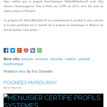
Sans oublier que la pergola bioclimatique Wallis&Outdoor® avait déjà
obtenu l’homologation Vent et Pluie du CSTB en 2015, avec des tests en
rafales jusqu’à 238 km/h.
La pergola alu Wallis&Outdoor® est certainement le produit le plus robuste
et le plus qualitatif sur le marché de la pergola bioclimatique et Mateco est
fier de réaliser votre projet !
Mots clés:
pergola
veranda
véranda
mateco
pergola
bioclimatique
Posted in
déco
By Eric Chevalier
POIGNÉES MANDURAH
09/01/2019 10:30