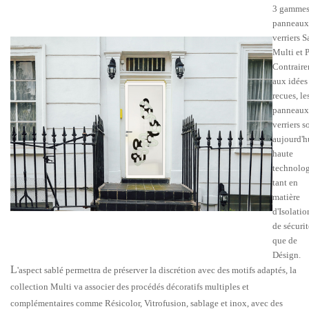
3 gammes
panneaux
verriers S
Multi et P
Contrair
aux idées
recues, le
panneaux
verriers s
aujourd'h
haute
technolo
tant en
matière
d'Isolatio
de sécurit
que de
Désign.
L
'aspect sablé permettra de préserver la discrétion avec des motifs adaptés, la
collection Multi va associer des procédés décoratifs multiples et
complémentaires comme Résicolor, Vitrofusion, sablage et inox, avec des