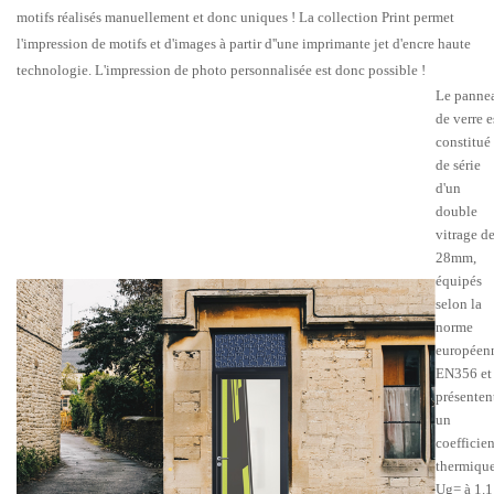
motifs réalisés manuellement et donc uniques ! La collection Print permet
l'impression de motifs et d'images à partir d''une imprimante jet d'encre haute
technologie. L'impression de photo personnalisée est donc possible !
Le panne
de verre e
constitué
de série
d'un
double
vitrage d
28mm,
équipés
selon la
norme
européen
EN356 et
présenten
un
coefficien
thermiqu
Ug= à 1.1