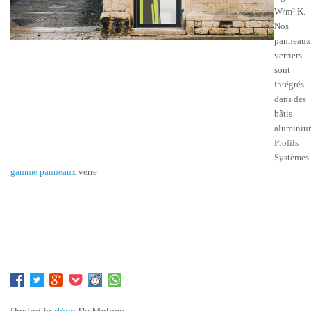
W/m².K.
Nos
panneaux
verriers
sont
intégrés
dans des
bâtis
aluminiu
Profils
Systèmes.
gamme panneaux
verre
Posted in
déco
By Mateco