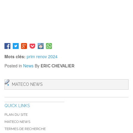
Le
simulateur France Rénov’
pour vérifier votre
éligibilité aux dispositifs d'aides nationaux, obtenir une
indication du montant d'aide et identifier les autres
dispositifs financiers cumulables.
Le
guide des aides financières 2024
de France
Rénov'
Mots clés:
prim renov 2024
Posted in
News
By
ERIC CHEVALIER
MATECO NEWS
QUICK LINKS
PLAN DU SITE
MATECO NEWS
TERMES DE RECHERCHE