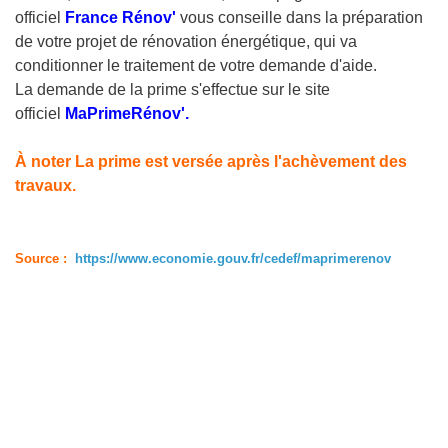
officiel
France Rénov'
vous conseille dans la préparation
de votre projet de rénovation énergétique, qui va
conditionner le traitement de votre demande d'aide.
La demande de la prime s'effectue sur le site
officiel
MaPrimeRénov'
.
À noter La prime est versée après l'achèvement des
travaux.
Source :
https://www.economie.gouv.fr/cedef/maprimerenov
e de transition énergétique
: contacts et outils
Contacter le service public de la rénovation
énergétique France Rénov' :
au 0 808 800 700 (service gratuit + prix d'un