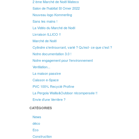
2 ème Marché de Noël Mateco
Salon de l'habitat St Omer 2022
Nouveau logo Kommerling
Sans les mains !
La Vidéo du Marché de Noël
Livraison ILLICO !!
Marché de Noël
Cylindre s'entrouvrant, varié ? Qu'est- ce que c'est ?
Notre documentation 3.0 !
Notre engagement pour l'environnement
Ventilation...
La maison passive
Caisson e-Space
PVC 100% Recyclé Profine
La Pergola Wallis&Outdoor récompensée !!
Envie d'une Verrière ?
CATÉGORIES
News
déco
Eco
Construction