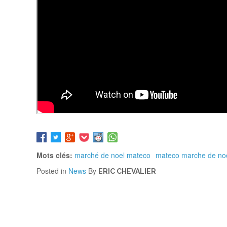
Mots clés:
marché de noel mateco
mateco marche de no
Posted in
News
By
ERIC CHEVALIER