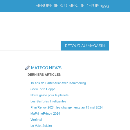
MENUISERIE SUR MESURE DEPUIS 1993
RETOUR AU MAGASIN
MATECO NEWS
DERNIERS ARTICLES
15 ans de Partenariat avec Kömmerling !
SecuForte Hoppe
Notre geste pour la planète
Les Serrures Intelligentes
Prim'Renov 2024, les changements au 15 mai 2024
MaPrimeRénov 2024
Verrimat
Le Volet Solaire