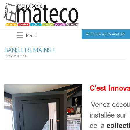
RETOUR AU MAGASIN
Menu
SANS LES MAINS !
16/06/2022 11:02
C'est Innov
Venez découv
installée su
de la 
collect