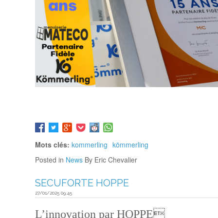
Mots clés:
kommerling
kömmerling
Posted in
News
By Eric Chevalier
SECUFORTE HOPPE
27/01/2025 09:45
L’innovation par HOPPE