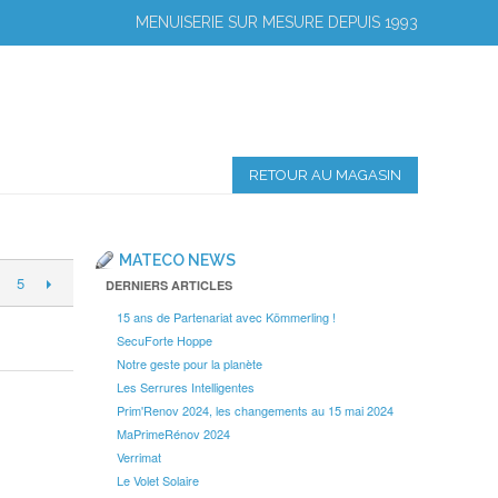
MENUISERIE SUR MESURE DEPUIS 1993
RETOUR AU MAGASIN
MATECO NEWS
5
DERNIERS ARTICLES
15 ans de Partenariat avec Kömmerling !
SecuForte Hoppe
Notre geste pour la planète
Les Serrures Intelligentes
Prim'Renov 2024, les changements au 15 mai 2024
MaPrimeRénov 2024
Verrimat
Le Volet Solaire