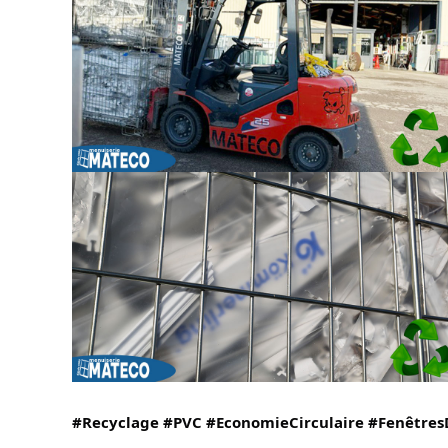
#Recyclage
#PVC
#EconomieCirculaire
#Fenêtres