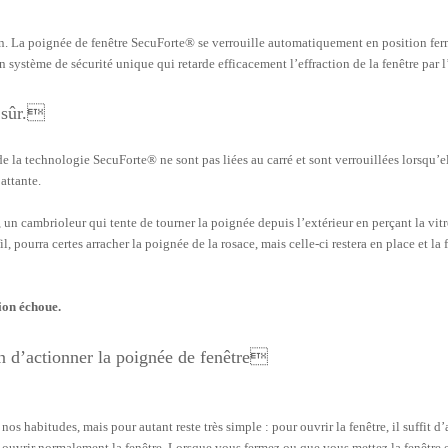
 La poignée de fenêtre SecuForte® se verrouille automatiquement en position fe
’un système de sécurité unique qui retarde efficacement l’effraction de la fenêtre par l
s sûr.
e la technologie SecuForte® ne sont pas liées au carré et sont verrouillées lorsqu’e
attante.
un cambrioleur qui tente de tourner la poignée depuis l’extérieur en perçant la vit
l, pourra certes arracher la poignée de la rosace, mais celle-ci restera en place et la 
tion échoue.
n d’actionner la poignée de fenêtre
nos habitudes, mais pour autant reste très simple : pour ouvrir la fenêtre, il suffit d
 ouvrir normalement la fenêtre. Lorsque vous fermez ou que vous mettez la fenêtre e