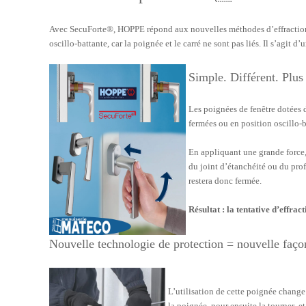
Avec SecuForte®, HOPPE répond aux nouvelles méthodes d’effraction.
oscillo-battante, car la poignée et le carré ne sont pas liés. Il s’agit d
Simple. Différent. Plu
Les poignées de fenêtre dotées d
fermées ou en position oscillo-b
En appliquant une grande force, 
du joint d’étanchéité ou du profi
restera donc fermée.
Résultat : la tentative d’effrac
Nouvelle technologie de protection = nouvelle faço
L’utilisation de cette poignée change 
la poignée pour ensuite la tourner et