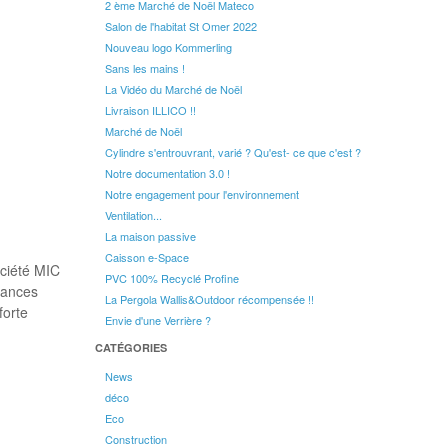
2 ème Marché de Noël Mateco
Salon de l'habitat St Omer 2022
Nouveau logo Kommerling
Sans les mains !
La Vidéo du Marché de Noël
Livraison ILLICO !!
Marché de Noël
Cylindre s'entrouvrant, varié ? Qu'est- ce que c'est ?
Notre documentation 3.0 !
Notre engagement pour l'environnement
Ventilation...
La maison passive
Caisson e-Space
ciété MIC
PVC 100% Recyclé Profine
mances
La Pergola Wallis&Outdoor récompensée !!
forte
Envie d'une Verrière ?
CATÉGORIES
News
déco
Eco
Construction