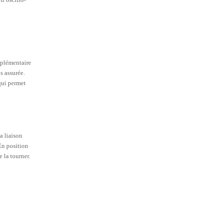
omplémentaire
us assurée.
qui permet
a liaison
En position
 la tourner.