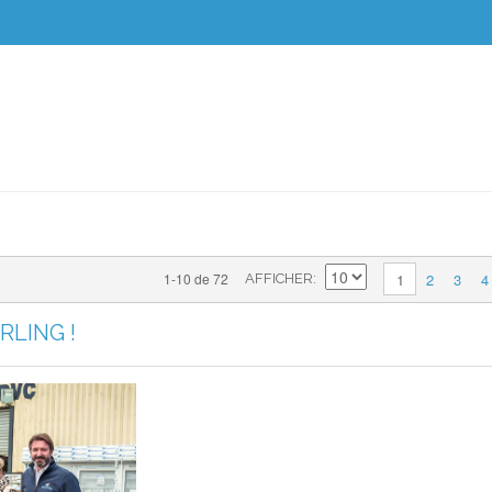
2
3
4
1-10 de 72
1
AFFICHER
RLING !