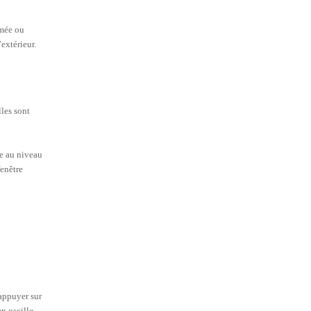
rmée ou
’extérieur.
lles sont
re au niveau
fenêtre
’appuyer sur
n oscillo-