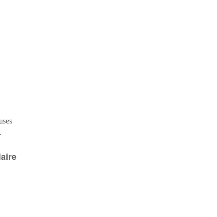
euses
.
aire